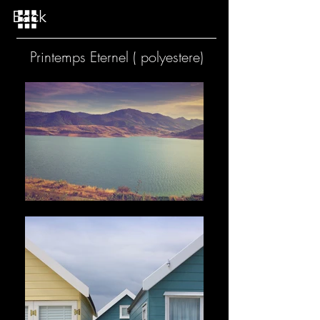
Back
Printemps Eternel ( polyestere)