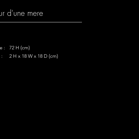
ur d'une mere
e :
72 H (cm)
 :
2 H x 18 W x 18 D (cm)